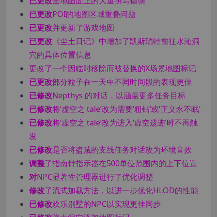
已更改
全地图面上的大量拼写错误
已更改
POI的地图区域重叠问题
已更改
并更新了游戏地图
已更改
《尘土日记》中增加了凯斯瑞特前往水淹洞
穴的具体位置信息
更改了一个因临时移除而被替换的X场景地图标记
已更改
部分粒子在一天中不同时间段的表现更佳
已修改
Nepthys 的对话，以涵盖更多任务目标
已修改
将‘虚空之 tale’改为需要‘粗钻’或‘正义永不眠’
已修改
将‘虚空之 tale’改为进入‘虚空遗迹’时不再触
发
已修改
是否将盗贼的支线任务对话改为环境音效
调整
了指南针指示器在500单位范围内的上下位置
对
NPC显著性管理器进行了优化调整
修改
了流式加载方法，以进一步优化HLOD的性能
已修改
欢乐别墅的NPC以实现更佳同步