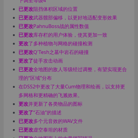
下调至等级4
已更改
阻挡体积区域的位置
已更改
武器髋部偏移，以更好地适配变形效果
已更改
PahnuBoss战的属性数值
已更改
库存栏的用户体验，使其更加一致
更改
了多种植物与网格的碰撞检测
已更改
Q'Tesh之墓中岩石的碰撞
更改了
徒手攻击动画
已更改
全地图的敌人等级经过调整，有望实现更合
理的“区域”分布
在DSS2中更改了大量Cum物理和绘画，以支持更
多网格和更精确的飞溅效果。
更改
并更新了各类物品的图标
更改了
“石油”的描述
已更改
多个元音效的WAV文件
已更改
虚空泰坦的材质