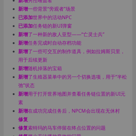
新增
男性嗜血者
新增
一些背景“旁观者”场景
已添加
世界中的活动NPC
已添加
任务链的新UI弹窗
新增
了一种新的敌人亚型——“亡灵士兵”
新增
任务完成时自动存档功能
新增
了一些可交互的制作道具，例如拉姆斯贝里，
用于后续更新
新增
随机掉落的宝箱
新增
了生殖器菜单中的另一个切换选项，用于“半松
弛”状态
新增
用于打开世界地图并查看任务链位置的新UI元
素
新增
在成功完成任务后，NPCM会出现在无休村
修复
修复
索特玛的马车停留在终点位置的问题