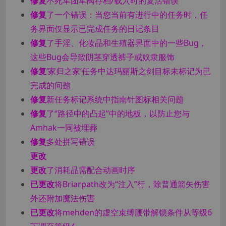
修复
不死军团军阀存档/载入时的复活错误
修复
了一个错误：当您当前有进行中的任务时，任
务界面仅显示已完成任务的日记条目
修复
了手淫、化妆品和生殖器界面中的一些Bug，
这些Bug会导致阴茎穿透裤子或奴隶服饰
修复
‘家归之家’任务中达玛丽斯之剑目标未标记为已
完成的问题
修复
新任务标记系统中指南针图标相关问题
修复
了“路径中的凸起”中的地板，以防止您与
Amhak一同被埋葬
修复
多处拼写错误
更改
更改
了消耗品需配合动画时序
已更改
将Briarpath改为“注入”行，除普通箭矢伤害
外还附加魔法伤害
已更改
将mehden的虚空束缚腰带解锁条件从等级6