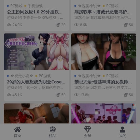
PC游戏
手机游戏
☆视觉小说☆
PC游戏
公主协同效应1.0.29外挂汉化
病房轶事～潜藏邪恶老鸟护士
版【PC+安卓Mtool+神作RP
的住院生活～1.1.0+DLC【PC
游戏介绍 本作是一款RPG游戏，描
游戏介绍 超越最糟的邪恶老鸟护士
G/CV/卡牌/更新+全CG存
+安卓模拟器+日系ADV+全CG
绘了正义感强、认真优秀的优等生
们，即将把魔手伸向山田! 这些邪恶
24.0K
30
8.6K
50
档】/プリンセスシナジ/Princ
存档】/Nope Nope Nope N
女主角，因不可抗...
的老鸟们，据说...
ess Synergy【2.8G】
urses【1.7G】【会员点菜】
☆视觉小说☆
PC游戏
☆视觉小说☆
PC游戏
29岁的人妻想成为职业Coser
禁忌咒语:银荡丰满的女教师II
是否搞错了什么？1.0.10官中
官方中文版【PC+安卓模拟器+
游戏介绍 「这一次，换我站在你的
游戏介绍 因对自己身材和包皮过长
步兵版【PC+安卓模拟器+日系
3D互动SLG/沙盒/调教】/Tab
舞台背后，成为最闪亮的那道
感到自卑，学生哲夫向景山美雪老
45.1K
50
17.8K
50
ADV/爆乳人妻+全CG存档】/
oo Spell: Lewd Busty Teach
光。」 她是一位热爱 ...
师寻求帮助。 美雪...
My Wife Wants to Be a Pro
er II【5.62G】
fessional Cosplayer【1.8
G】
首页
精品
会员
我的