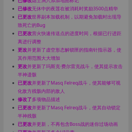
已修改
隐士洞穴添加地图标记
已修改
无休中的夜莲在被消耗时奖励3500点精华
已更改
世界副本加载机制，以期避免加载时出现导
致死亡的Bug
已更改
营火快速传送点的进度时间，根据已行进距
离进行调整
更改
并更新了虚空形态解锁匣的指南针指示器，使
其作用范围大大增加
更改
并更新了玛斯克·费尔雷克战斗，使其提示攻击
半神遗骸
已更改
并更新了Masq Felreq战斗，使其能够可视
化敌方残骸内部的敌人
修改了
多项物品描述
已更改
并更新了Masq Felreq战斗，使其自动锁定
半神残骸
已更改
并更新，不再包含Boss战的迷你过场动画