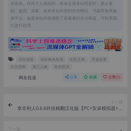
创发布。任何个人或组织，在未征得本站同意时，禁止复
制、盗用、采集、发布本站内容到任何网站、书籍等各类媒
体平台。如若本站内容侵犯了原著者的合法权益，可联系我
们进行处理。
动作冒险
动作角色扮演
女性主角
开放世界
生存恐怖
第三人称
角色扮演
网友投递
分享
收藏
点赞(
2
)
上一篇
拿非利人0.6.6外挂精翻汉化版【PC+安卓模拟器+欧
美SLG/精品+画廊MOD】/Nephilim【8.22G】
下一篇