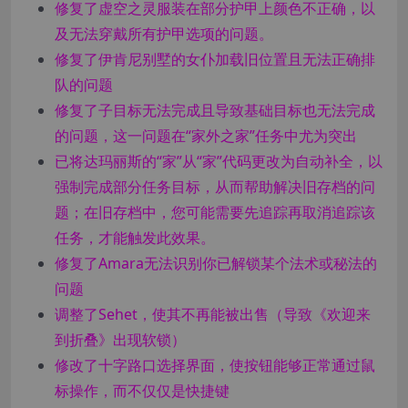
修复了虚空之灵服装在部分护甲上颜色不正确，以
及无法穿戴所有护甲选项的问题。
修复了伊肯尼别墅的女仆加载旧位置且无法正确排
队的问题
修复了子目标无法完成且导致基础目标也无法完成
的问题，这一问题在“家外之家”任务中尤为突出
已将达玛丽斯的“家”从“家”代码更改为自动补全，以
强制完成部分任务目标，从而帮助解决旧存档的问
题；在旧存档中，您可能需要先追踪再取消追踪该
任务，才能触发此效果。
修复了Amara无法识别你已解锁某个法术或秘法的
问题
调整了Sehet，使其不再能被出售（导致《欢迎来
到折叠》出现软锁）
修改了十字路口选择界面，使按钮能够正常通过鼠
标操作，而不仅仅是快捷键