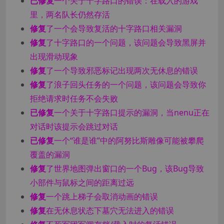
已修复
一个关于十字路口的错误：在载入的游戏
里，两名队长仍然存活
修复
了一个会导致复活的十字路口相关漏洞
修复
了十字路口的一个问题，该问题会导致黑屏并
出现滑动现象
修复
了一个导致邪恶标记出现两次无休息的错误
修复
了浪子回头任务的一个问题，该问题会导致你
拒绝请求时任务不会失败
已修复
一个关于十字路口提示的漏洞，当nenu正在
对话时该提示会跳过对话
已修复
一个“谁是谁”中的阿努比斯雕像可能被攀爬
覆盖的漏洞
修复
了世界地图弹出窗口的一个Bug，该Bug导致
小部件与鼠标之间的距离过远
修复
一个跳上梯子会取消动画的错误
修复
在无休息状态下墓穴无法进入的错误