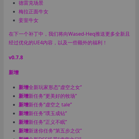
德雷克场景
梅拉正面牛女
妾室牛女
在下一个补丁中，我们将向Wased-Heq推送更多全新且
经过优化的UE4内容，以及一些额外的福利！
v0.7.8
新增
新增
全新玩家形态“虚空之女”
新增
新任务“更美好的牧场”
新增
新任务“虚空之 tale”
新增
新任务“璞玉成钻”
新增
新任务“正义不眠”
新增
新迷你任务“第五步之仪”