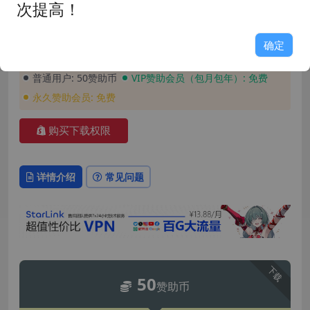
次提高！
玩家评分: 9.0
占用空间: 7.3GB
游戏版本: 0.7.8
支持语言: 简体中文
确定
安装密码: GAME158
普通用户:
50赞助币
VIP赞助会员（包月包年）:
免费
永久赞助会员:
免费
购买下载权限
详情介绍
常见问题
下载
50
赞助币