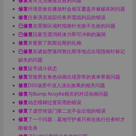
修复
篝火无法播放音效的问题
修复
环境音效在播放时会相互覆盖并被破坏的问题
修复
任务演员追踪任务所需战利品的错误
已修复
在受限区域时指南针光效不生效的问题
已修复
玩家无需消耗体力即可冲刺的漏洞
修复
并更新了凯斯拉斯的礼物
已修复
在诸如堕落阿努比斯等地点出现指南针标记
缺失的问题
修复
徒手战斗状态
修复
导致男女角色动画出现异常的表单界面问题
修复
DSS场景中淡入淡出效果的相关问题
修复
与Bump Acoylte相关的对话动画问题
修复
动态模糊过度应用的错误
修复
了虚空传送门第二次不会出现的错误
修复
了一个问题：墓地守护者只有在执行任务时才
能被击杀