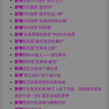
新增
全新DSS场景“虚空之口”
新增
DSS场景“虚空69”
新增
DSS场景“虚空传送门砰”
新增
DSS场景“无聊的阿努比斯”
新增
DSS场景“阿斯曼”
新增
“奈芙蒂斯的妾室”中的DSS场景
新增
新武器“破碎虚空科佩什”
新增
新武器“巴斯特之眼”
新增
新Boss敌人——虚空泰坦
新增
新区域“瓦塞德-赫克”
新增
虚空之歌地下城区域
新增
“璞玉成钻”地下城区域
新增
双刃武器类型的全新动画
新增
可在各类长椅/椅子上坐下功能。后续将在更多
更新中进一步扩展至游戏世界
中
新增
营房中的床铺与储物空间