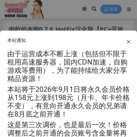
登录
肉欲的本能0.7.8_HotFix汉化版【PC+开放
世界ACT/大作/UE5超高画质/扶她+超级存
本站通知
档】/Carnal Instinct【7.3G】
由于运营成本不断上涨（包括但不限于
租用高速服务器，国内CDN加速，自购
游戏等费用），为了能持续给大家分享
精品资源！
本站将于2026年9月1日将永久会员价格
从158元上涨到198元（月卡、年卡价格
不变），有意向开通永久会员的兄弟请
在8月底之前开通！
这是第三次调价，也是最后一次！价格
资源分类:
☆动作冒险☆
浏览热度: (65.0K)
调整后之前开通的会员账号含金量将再
发布时间: 2026-06-22
最近更新: 2026-06-22