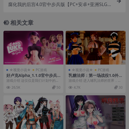
腐化我的后宫4.0官中步兵版【PC+安卓+亚洲SLG/
NTR/腐败/精品沙盒】/Corrupt My Harem【5G】
相关文章
☆视觉小说☆
PC游戏
☆视觉小说☆
PC游戏
好卢克Alpha_1.1.0官中步兵
乳糖法师：第一场战役1.0外挂
版【PC+安卓+欧美漫画风SL
精翻汉化版【PC+安卓模拟器
游戏介绍 这仅仅是我们计划中的冰
游戏介绍 进入哺乳法师的世界，品
G/精品沙盒/后宫】/Good Lu
+亚洲SLG/巨Ru法师/Q弹/精
山一角。 这款游戏将规模宏大，包
尝 4 位丰满少女的 “精华”！ 控制可
26.5K
50
4.7K
30
ke【1.2G】
品沙盒】/Lactomancer The
含互动、迷你游戏...
爱的女魔...
First Campaign【5.55G】