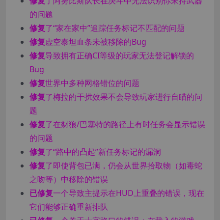
修复
了阿努比斯队长在决斗中无法识别你未持武器
的问题
修复
了“家在家中”追踪任务标记不匹配的问题
修复
虚空泰坦血条未被移除的Bug
修复
导致拥有正确CI等级的玩家无法登记解锁的
Bug
修复
世界中多种网格错位的问题
修复
了梅拉的干扰效果不会导致玩家进行自瞄的问
题
修复
了在豺狼/巴塞特的路径上有时任务会显示错误
的问题
修复
了“路中的凸起”新任务标记的漏洞
修复
了即使背包已满，仍会从世界拾取物（如毒蛇
之吻等）中移除的错误
已修复
一个导致主提示在HUD上重叠的错误，现在
它们能够正确重新排队