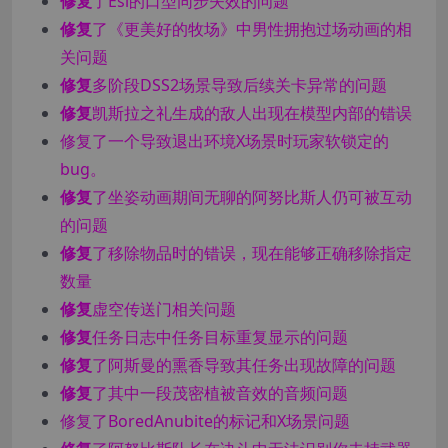
修复
了Esi的口型同步失效的问题
修复
了《更美好的牧场》中男性拥抱过场动画的相
关问题
修复
多阶段DSS2场景导致后续关卡异常的问题
修复
凯斯拉之礼生成的敌人出现在模型内部的错误
修复了一个导致退出环境X场景时玩家软锁定的
bug。
修复
了坐姿动画期间无聊的阿努比斯人仍可被互动
的问题
修复
了移除物品时的错误，现在能够正确移除指定
数量
修复
虚空传送门相关问题
修复
任务日志中任务目标重复显示的问题
修复
了阿斯曼的熏香导致其任务出现故障的问题
修复
了其中一段茂密植被音效的音频问题
修复了BoredAnubite的标记和X场景问题