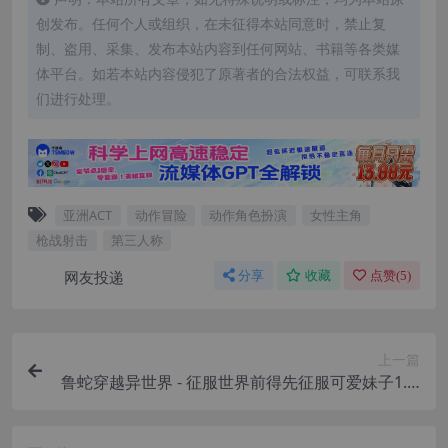
创发布。任何个人或组织，在未征得本站同意时，禁止复
制、盗用、采集、发布本站内容到任何网站、书籍等各类媒
体平台。如若本站内容侵犯了原著者的合法权益，可联系我
们进行处理。
亚洲ACT
动作冒险
动作角色扮演
女性主角
枪战射击
第三人称
网友投递
分享
收藏
点赞(
5
)
上一篇
鲁蛇穿越异世界 - 征服世界前得先征服可爱妹子1.0.
1.3官中步兵版【PC+安卓模拟器+亚洲风SLG/沙盒
模拟】/Loser Got Isekai'd - Gotta Conquer the G