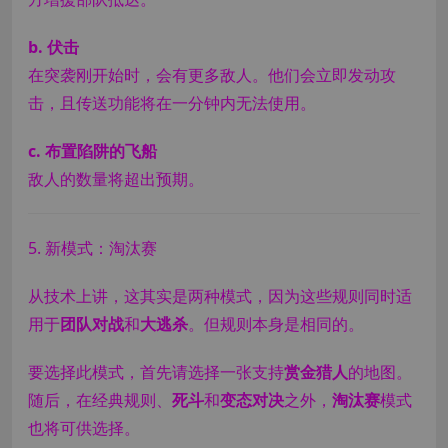
b. 伏击
在突袭刚开始时，会有更多敌人。他们会立即发动攻
击，且传送功能将在一分钟内无法使用。
c. 布置陷阱的飞船
敌人的数量将超出预期。
5. 新模式：淘汰赛
从技术上讲，这其实是两种模式，因为这些规则同时适
用于
团队对战
和
大逃杀
。但规则本身是相同的。
要选择此模式，首先请选择一张支持
赏金猎人
的地图。
随后，在经典规则、
死斗
和
变态对决
之外，
淘汰赛
模式
也将可供选择。