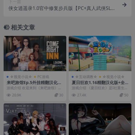
下一篇
irls Before Conquering the World【784M】
侠女逍遥录1.0官中修复步兵版【PC+真人武侠SLG/
HTML页游/精品沙盒】/俠女逍遙錄【3.22G】
相关文章
☆视觉小说☆
PC游戏
☆互动调教☆
☆视觉小说☆
来吧旅馆Ep.5外挂精翻汉化版
夏日狂欢1.16精翻汉化版+全D
【PC+安卓模拟器+亚洲SLG/
LC【PC+I社神级SLG/必玩/超
游戏介绍 欢迎来到《来吧旅馆》，
游戏介绍 《夏日狂欢》是I社重生后
精品沙盒+画廊全开】/Come
大后宫+修改器】/サマバケ！
这是一款亚洲风情十足的策略SLG
发布的第二部作品，是一款主打
20.9K
30
27.4K
50
Right Inn【3.1G】
すくらんぶる【26G】
游戏。 你将作为...
【DIY大后宫】的...