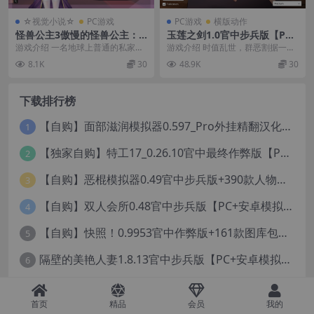
☆视觉小说☆
PC游戏
PC游戏
横版动作
怪兽公主3傲慢的怪兽公主：
玉莲之剑1.0官中步兵版【PC
名侦探使魔1.11官中步兵版
+国风ACT/重口/猎奇】/Swor
游戏介绍 一名地球上普通的私家侦
游戏介绍 时值乱世，群恶割据一
【PC+日系养成ADV/SLG+攻
d of Lotus【300M】
探，简称「名侦探」，遇到了前所
方，四处杀人放火，祸害百姓。官
8.1K
30
48.9K
30
略】/Kaiju Princess 3【4.2
未有的大委托。 委...
府无力围剿，只得放出...
G】
下载排行榜
【自购】面部滋润模拟器0.597_Pro外挂精翻汉化版+114款人物MOD【PC+安卓模拟器+3D互动SLG/神级建模/独家定制资源/扶她】/True Facials Pro【12G】
1
【独家自购】特工17_0.26.10官中最终作弊版【PC+安卓+亚洲神作SLG/步兵/NTR+赞助码+旧版存档+画廊】/Agent 17【6.25G】
2
【自购】恶棍模拟器0.49官中步兵版+390款人物卡【PC+安卓模拟器+3D互动调教/捏人变装+作弊器汉化】/坏蛋模拟器/The Villain Simulator【19.5G】
3
【自购】双人会所0.48官中步兵版【PC+安卓模拟器+大型3D互动/精品沙盒/变装捏脸】 /一起回家吧/Home Together【12.6G】
4
【自购】快照！0.9953官中作弊版+161款图库包【PC+安卓模拟器+3D互动/开放世界/沙盒/偷拍/盗摄/步兵/11000+照片】/Snapshot!【13.6G】
5
隔壁的美艳人妻1.8.13官中步兵版【PC+安卓模拟器+亚洲SLG/国风精品+存档】/The Wife Next Door【13G】
6
【自购】束缚竞技场22.0官中高级赞助版【PC+FPS枪战射击/ACT动作/捏人/团队】/Bondage Arena Premium【43.7G】
7
首页
精品
会员
我的
沙漠追猎者0.21.4官中步兵版【PC+安卓+神作SLG/沙盒+画廊全开】/沙漠潜行者/沉沙猎手/Desert Stalker【9.56G】
8