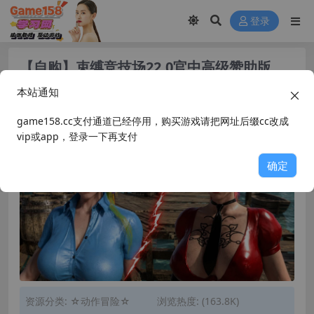
登录
【自购】束缚竞技场22.0官中高级赞助版
【PC+FPS枪战射击/ACT动作/捏人/团
本站通知
队】/Bondage Arena Premium【43.7G】
game158.cc支付通道已经停用，购买游戏请把网址后缀cc改成
vip或app，登录一下再支付
确定
资源分类:
☆动作冒险☆
浏览热度: (163.8K)