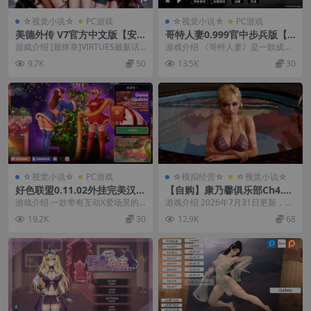
☆视觉小说☆
PC游戏
☆视觉小说☆
PC游戏
美德外传 V7官方中文版【安
哥特人妻0.999官中步兵版【P
卓+PC+国风SLG/中文/动
C+安卓模拟器+日系精品SLG/
游戏介绍 [最终章]VIRTUES最新话
游戏介绍 《哥特人妻》是一款成人
态】/V.I.R.T.U.E.S【新作/520
沙盒/人妻】/Goth Mommy
震撼上线！ 史上最长篇幅！良心制
视觉小说，在游戏中，你将扮演一
9.7K
50
13.5K
30
M】
Hikari【1G】
作回！ ...
名学生，在一栋大房...
☆视觉小说☆
PC游戏
☆模拟经营☆
☆视觉小说☆
好色联盟0.11.02外挂完美汉化
【自购】康乃馨俱乐部Ch4.U
版【PC+安卓生肉+日系SLG/A
p7外挂精翻高清版【PC+安卓
游戏介绍 一款带有互动X爱场景的
游戏介绍 2026年7月31日更新，最
DV/同人】/欲望联盟/Horny
模拟器+亚洲神作SLG/精品沙
沙盒约会模拟，目前处于早期开发
高等级赞助版 在康乃馨俱乐部中，
19.2K
30
12.9K
68
Union【1.76G】
盒/妓馆经营+画廊全开】/Pal
阶段。X爱场景有动...
你将扮演一...
e Carnations【16.3G】