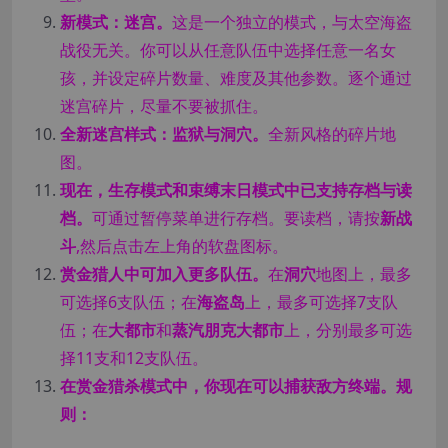
新模式：迷宫。
这是一个独立的模式，与太空海盗
战役无关。你可以从任意队伍中选择任意一名女
孩，并设定碎片数量、难度及其他参数。逐个通过
迷宫碎片，尽量不要被抓住。
全新迷宫样式：监狱与洞穴。
全新风格的碎片地
图。
现在，生存模式和束缚末日模式中已支持存档与读
档。
可通过暂停菜单进行存档。要读档，请按
新战
斗
,然后点击左上角的软盘图标。
赏金猎人中可加入更多队伍。
在
洞穴
地图上，最多
可选择6支队伍；在
海盗岛
上，最多可选择7支队
伍；在
大都市
和
蒸汽朋克大都市
上，分别最多可选
择11支和12支队伍。
在赏金猎杀模式中，你现在可以捕获敌方终端。
规
则：