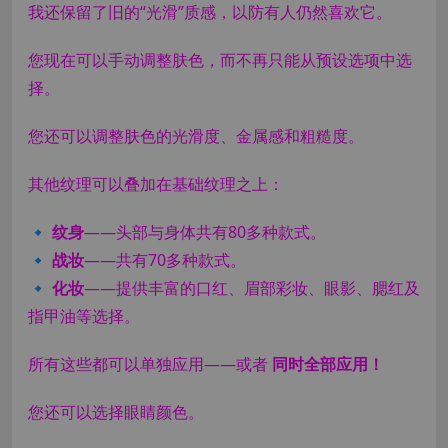
我还保留了旧的“光滑”质感，以防有人仍然喜欢它。
您现在可以手动调整肤色，而不再只能从预设选项中选
择。
您还可以调整肤色的光滑度、金属感和粗糙度。
其他纹理可以叠加在基础纹理之上：
🔹
纹身
——头部与身体共有80多种款式。
🔹
战妆
——共有70多种款式。
🔹
化妆
——提供丰富的口红、眉部彩妆、眼影、腮红及
指甲油等选择。
所有这些都可以单独应用——或者
同时全部应用！
您还可以选择眼睛颜色。