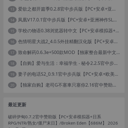
爱欲之都开篇季0.2.8官中步兵版【PC+安卓+亚洲神作SLG+画廊全开】/City Lights Love Bites Season 0【21.7G】
13
凤凰V17.0.1官中步兵版【PC+安卓+亚洲神作SLG+高级赞助版+画廊全开】/Phoenixes【6.5G】
14
学校の物语0.38浏览器转中文【PC+安卓模拟器+亚洲风HTML/精品真人沙盒+存档】/学校物语/Gakko No Monogatari - School Story【37G】
15
色情明星大战2_4.0.5外挂精翻汉化版【PC+安卓模拟器+真人卡牌SLG/无码+作弊】/Pornstar Battle II【8.58G】
16
致命解药0.6.3e+500款MOD【独家整合最新中文MOD管理器+在线下载N网全部MOD】/The Killing Antidote Ver0.6.3d MOD Ver2026.2.4
17
【自购】爱与生活：幸福学生 - 秘令2.2.5官中步兵版【PC+安卓模拟器+日系养成SLG+全CG存档】/Love n Life: Happy Student【7.5G】
18
妻子的电话S2_0.9.1官中步兵版【PC+安卓+欧美真人SLG/NTR】/A Wife’s Phone S2【18.1G】
19
【独家自购】老司G不塞車只塞你2.16官中赞助版【PC+安卓模拟器+神作SLG/步兵+全CG存档】/Ride Me, Taxi Driver【3.76G】【会员专享】
20
最近更新
破碎伊甸0.7.2官中赞助版【PC+安卓模拟器+日系
RPG/NTR/熟女/僵尸末日】/Broken Eden【686M】
2026