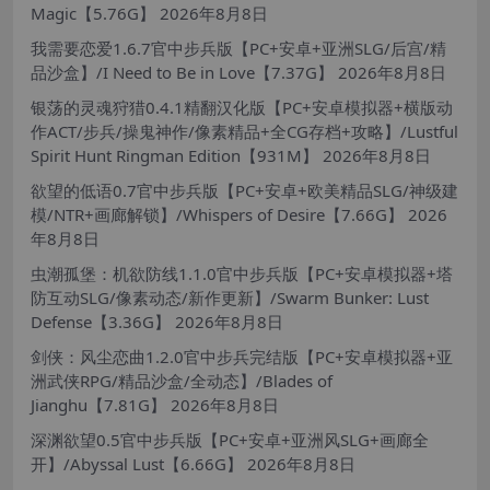
Magic【5.76G】
2026年8月8日
我需要恋爱1.6.7官中步兵版【PC+安卓+亚洲SLG/后宫/精
品沙盒】/I Need to Be in Love【7.37G】
2026年8月8日
银荡的灵魂狩猎0.4.1精翻汉化版【PC+安卓模拟器+横版动
作ACT/步兵/操鬼神作/像素精品+全CG存档+攻略】/Lustful
Spirit Hunt Ringman Edition【931M】
2026年8月8日
欲望的低语0.7官中步兵版【PC+安卓+欧美精品SLG/神级建
模/NTR+画廊解锁】/Whispers of Desire【7.66G】
2026
年8月8日
虫潮孤堡：机欲防线1.1.0官中步兵版【PC+安卓模拟器+塔
防互动SLG/像素动态/新作更新】/Swarm Bunker: Lust
Defense【3.36G】
2026年8月8日
剑侠：风尘恋曲1.2.0官中步兵完结版【PC+安卓模拟器+亚
洲武侠RPG/精品沙盒/全动态】/Blades of
Jianghu【7.81G】
2026年8月8日
深渊欲望0.5官中步兵版【PC+安卓+亚洲风SLG+画廊全
开】/Abyssal Lust【6.66G】
2026年8月8日