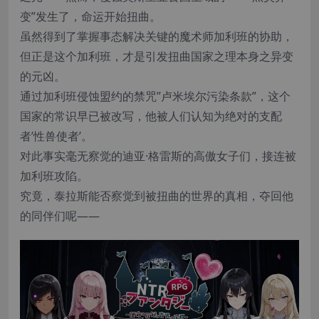
变”发生了，命运开始扭曲。
虽然得到了掌握事态解决关键的魔术师加利班的协助，
但正是这个加利班，才是引发扭曲国家之理本身之异变
的元凶。
通过加利班侵蚀盟约的禁咒”卢米埃尔污染条款”，这个
国家的常识早已被改写，他被人们认知为绝对的支配
者’性兽使者’。
对此事实毫无察觉的迪亚·格雷斯的高傲女子们，接连被
加利班攻陷。
究竟，泰拉斯能否察觉到被扭曲的世界的真相，夺回他
的同伴们呢――