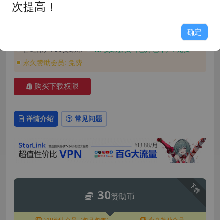
玩家评分: 8.8
占用空间: 2.6GB
次提高！
游戏版本: 1.0.0
支持语言: 简体中文
安装密码: GAME158
确定
普通用户:
30赞助币
VIP赞助会员（包月包年）:
免费
永久赞助会员:
免费
购买下载权限
详情介绍
常见问题
下载
30
赞助币
VIP赞助会员（包月包年）
永久赞助会员