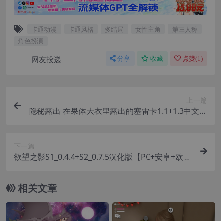
卡通动漫
卡通风格
多结局
女性主角
第三人称
角色扮演
网友投递
分享
收藏
点赞(
1
)
上一篇
隐秘露出 在果体大衣里露出的塞雷卡1.1+1.3中文版
【PC+日式3D/动态】/赛雷卡/【3.52G】
下一篇
欲望之影S1_0.4.4+S2_0.7.5汉化版【PC+安卓+欧美
神作SLG】/Shadows of Desire【25G】
相关文章