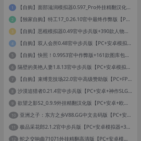
【自购】面部滋润模拟器0.597_Pro外挂精翻汉化版+114款人物MOD【PC+安卓模拟器+3D互动SLG/神级建模/独家定制资源/扶她】/True Facials Pro【12G】
1
【独家自购】特工17_0.26.10官中最终作弊版【PC+安卓+亚洲神作SLG/步兵/NTR+赞助码+旧版存档+画廊】/Agent 17【6.25G】
2
【自购】恶棍模拟器0.49官中步兵版+390款人物卡【PC+安卓模拟器+3D互动调教/捏人变装+作弊器汉化】/坏蛋模拟器/The Villain Simulator【19.5G】
3
【自购】双人会所0.48官中步兵版【PC+安卓模拟器+大型3D互动/精品沙盒/变装捏脸】 /一起回家吧/Home Together【12.6G】
4
【自购】快照！0.9953官中作弊版+161款图库包【PC+安卓模拟器+3D互动/开放世界/沙盒/偷拍/盗摄/步兵/11000+照片】/Snapshot!【13.6G】
5
隔壁的美艳人妻1.8.13官中步兵版【PC+安卓模拟器+亚洲SLG/国风精品+存档】/The Wife Next Door【13G】
6
【自购】束缚竞技场22.0官中高级赞助版【PC+FPS枪战射击/ACT动作/捏人/团队】/Bondage Arena Premium【43.7G】
7
沙漠追猎者0.21.4官中步兵版【PC+安卓+神作SLG/沙盒+画廊全开】/沙漠潜行者/沉沙猎手/Desert Stalker【9.56G】
8
欲望之影S2_0.9.9外挂精翻汉化版【PC+安卓+欧美精品RPG/步兵/沙盒/媚黑/绿帽NTR】/Shadows of Desire【19.2G】
9
亚洲之子：东方之乡V88.GG中文去码版【PC+安卓模拟器+亚洲风QSP/真人SLG/更新/MOD整合版/作者版】/SOA就是个混蛋/【93G】
10
极品采花郎2.1.2官中步兵版【PC+安卓模拟器+3D互动SLG/亚洲/国风+金手指+真全CG存档】/Romantic Escapades【8.3G】
11
蛇之交响曲71071外挂精翻高清版【PC+安卓模拟器+神作RPG+全CG存档+作弊器】/纳迪亚四部曲之四/Symphony of the Serpent【11.3G】
12