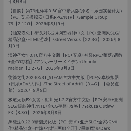
年8月9日
【自购】第79组样本0.50官中步兵版(原名：乐园实验计划)
【PC+安卓模拟器+日系RPG/NTR】/Sample Group
79【2.12G】
2026年8月9日
【独家汉化】街头对决2.4浏览器转中文【PC+亚洲风SLG/
精品沙盒/HTML游戏】/Street Versus【22.3G】
2026年8
月9日
渎神圣女1.0.10官方中文版【PC+安卓+神级RPG/堕落/调教
+全CG存档】/アンホーリーメイデン/Unholy
maiden【2.27G】
2026年8月8日
彷徨之街20240531_STEAM官方中文版【PC+安卓模拟器
+日系ADV/大作】/The Street of Adrift【8.4G】【会员点
菜】
2026年8月8日
极道无赖EX:女警・鮎川光1.2.2官方中文版【PC+安卓+亚洲
SLG/爆款神作/NTL+全CG存档+攻略】/Yakuza Outlaw
EX【3.3G】
2026年8月8日
黑魔法0.22.0精翻汉化版【PC+安卓+亚洲SLG/全家桶/神
作/精品沙盒+作弊+存档+画廊全开】/黑暗魔法/Dark