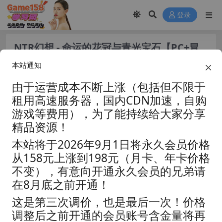
登录
NTR幻想 - 命运的花冠与青光宝石【PC+冒
险RPG+背德恶堕NTR+全CG】【2.6G】
本站通知
由于运营成本不断上涨（包括但不限于
租用高速服务器，国内CDN加速，自购
游戏等费用），为了能持续给大家分享
精品资源！
本站将于2026年9月1日将永久会员价格
从158元上涨到198元（月卡、年卡价格
不变），有意向开通永久会员的兄弟请
在8月底之前开通！
这是第三次调价，也是最后一次！价格
资源分类:
☆角色扮演☆
浏览热度: (20.1K)
调整后之前开通的会员账号含金量将再
发布时间: 2025-10-28
最近更新: 2025-10-28