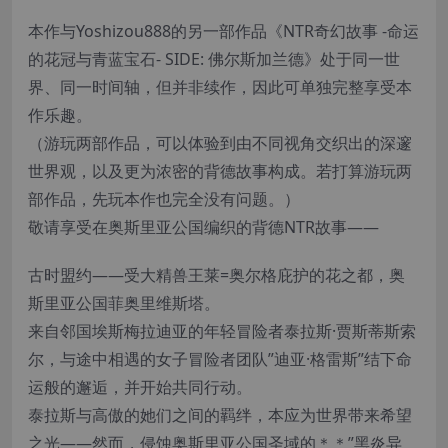
本作与Yoshizou888的另一部作品《NTR奇幻故事 -命运
的花冠与青蓝宝石- SIDE: 佛尔斯加兰德》处于同一世
界、同一时间轴，但并非续作，因此可单独完整享受本
作乐趣。
（游玩两部作品，可以体验到由不同视角交织出的深邃
世界观，以及更为浓密的背德故事构成。若打算游玩两
部作品，先玩本作也完全没有问题。）
敬请享受在奥斯里亚公国编织的背德NTR故事――
古时盟约――受大精兽王莱=奥尔格庇护的花之都，奥
斯里亚公国菲奥里维斯塔。
来自邻国埃斯梅拉迪亚的年轻冒险者泰拉斯·贾斯蒂斯索
尔，与途中相遇的女子冒险者团队”迪亚·格雷斯”结下命
运般的邂逅，并开始共同行动。
泰拉斯与高傲的她们之间的羁绊，本应为世界带来希望
之光――然而，侵蚀奥斯里亚公国圣域的＊＊”黑炎异