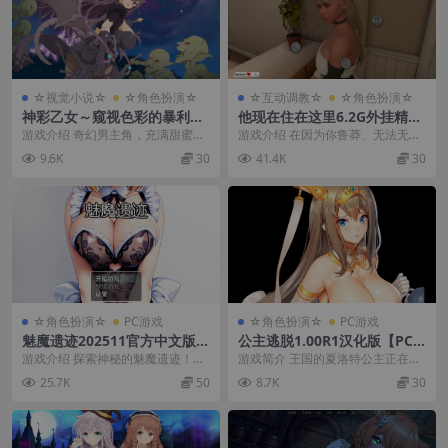
☆视觉小说☆
☆角色扮演☆
☆互动调教☆
☆角色扮演☆
神彩乙女～窥视色彩的暴利商
他现在住在这里6.2G外挂精翻
人～1.3.0 汉化修复版【PC+日
汉化版【PC+大型3D互动/调
游戏介绍 奇幻男主角，充满甜蜜的
游戏介绍 在因为你鲁莽、无法无天
系SLG/RPG/神作+全CG存
教/开放世界】/He Lives Her
情色作品！ 男主角是一个个性不成
的生活方式多次被当局抓到后，你
9.6K
30
41.4K
30
档】/神彩の乙女 ～売れすぎ
e Now【4.87G】
熟的男主角，他强...
终于没有机会了。 ...
た彩視る商人～【4.32G】
☆角色扮演☆
PC游戏
☆角色扮演☆
PC游戏
魅魔遗迹202511官方中文版
公主逃脱1.00R1汉化版【PC
【PC+安卓+日系RPG/SLG】/
+安卓+冒险RPG】/【3.4G】
游戏介绍 探索神秘的魅魔遗迹！国
游戏简介 王国的夏洛特公主正在例
【1.9G】
产RPG大作，官方中文版来袭！勇
行性地参观一座位于对抗怪物前线
25.7K
50
8.7K
30
者与魔物娘的奇妙...
的堡垒。 在她迎接...