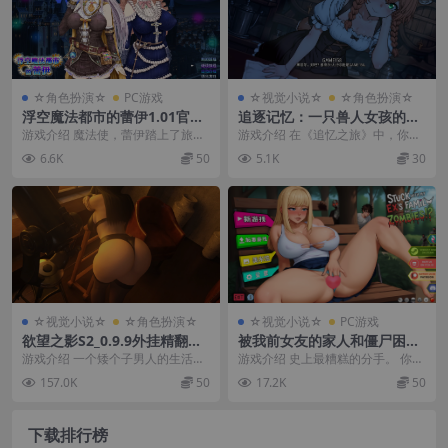
☆角色扮演☆
PC游戏
☆视觉小说☆
☆角色扮演☆
浮空魔法都市的蕾伊1.01官中
追逐记忆：一只兽人女孩的RP
步兵版【PC+安卓模拟器+爆款
G_0.42外挂精翻汉化版【PC
游戏介绍 魔法使，蕾伊踏上了旅
游戏介绍 在《追忆之旅》中，你将
RPG/异种X/援交】/浮遊魔法
+安卓模拟器+亚洲漫画风SLG/
程，却在途中遭遇了可怕的空难
扮演一位失去记忆的主角，踏上找
6.6K
50
5.1K
30
都市のレイ【5.13G】
RPG】Chasing Memories –
—— 飞空艇坠毁在了朱...
回记忆的旅程…… ...
A Monster Girl RPG【3.57
G】
☆视觉小说☆
☆角色扮演☆
☆视觉小说☆
PC游戏
欲望之影S2_0.9.9外挂精翻汉
被我前女友的家人和僵尸困住
化版【PC+安卓+欧美精品RP
了2.0官中步兵版+DLC【PC
游戏介绍 一个矮个子男人的生活充
游戏介绍 史上最糟糕的分手。 你以
G/步兵/沙盒/媚黑/绿帽NT
+安卓+亚洲SLG/精品沙盒/后
满了挑战，尤其是拥有一位出色的
为你最大的问题是你前女友。你是
157.0K
50
17.2K
50
R】/Shadows of Desire【1
宫】/Stuck with my Ex's Fa
女朋友并且四周围绕...
错的。 欢迎来到...
9.2G】
mily and Zombies?!【1.91
G】
下载排行榜