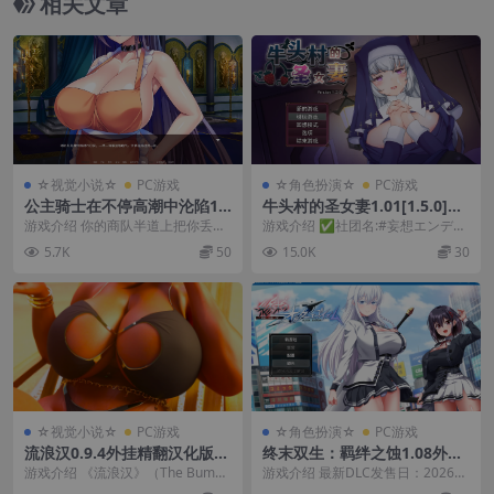
相关文章
☆视觉小说☆
PC游戏
☆角色扮演☆
PC游戏
公主骑士在不停高潮中沦陷1.
牛头村的圣女妻1.01[1.5.0]官
2.7官方中文版【PC+安卓模拟
方中文版【PC+日系RPG/NT
游戏介绍 你的商队半道上把你丢
游戏介绍 ✅社团名:#妄想エンデミ
器＋日系ADV】/Princess Kni
R/人妻/恶堕+攻略 】/The Sai
下，这时面前突然出现独眼巨人！
ック 拯救过世界的勇者迪尔克，在
5.7K
50
15.0K
30
ght Concedes to Cum【1.3
nt Wife's Newlywed Trials
正当绝望之际…… 嚯...
击败魔王后被封...
G】
【800M】
☆视觉小说☆
PC游戏
☆角色扮演☆
PC游戏
流浪汉0.9.4外挂精翻汉化版
终末双生：羁绊之蚀1.08外挂
【PC+安卓模拟器+欧美SLG/
精翻汉化版+DLC2.01【PC+安
游戏介绍 《流浪汉》（The Bum）
游戏介绍 最新DLC发售日：2026年
精品沙盒/熟女后宫+自带作
卓模拟器+狗叫社新作/神作/全
是一款欧美沙盒SLG游戏，扮演刚
05月02日 0时 『并非孤独一人而