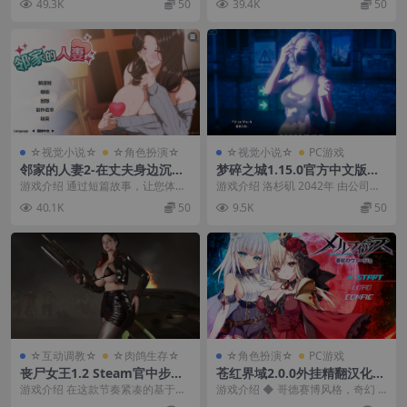
49.3K
50
39.4K
50
弊】/The Bum【16.8GB】
CG/战败H】/终末的另类利己
出狱的前毒...
是”两...
主义/終末のオルターエゴイズ
ム【16.2G】
☆视觉小说☆
☆角色扮演☆
☆视觉小说☆
PC游戏
邻家的人妻2-在丈夫身边沉迷
梦碎之城1.15.0官方中文版
于中出1.06官中步兵版【PC
【PC+安卓+画廊+作弊MO
游戏介绍 通过短篇故事，让您体验
游戏介绍 洛杉矶 2042年 由公司统
+安卓模拟器+日系精品SLG/互
D】/破碎的梦之城/梦想破碎
心跳加速、充满背德感的氛围。 H
治的城市 由精英统治的城市 这座城
40.1K
50
9.5K
50
动调教NTL+3部动画前传】
之城/碎梦之城/City of Broke
场景全程采用动...
市是美国...
【7.03G】
n Dreamers米乐完结【5.42
G】
☆互动调教☆
☆肉鸽生存☆
☆角色扮演☆
PC游戏
丧尸女王1.2 Steam官中步兵
苍红界域2.0.0外挂精翻汉化版
版【PC+安卓模拟器+3D动作A
【PC+安卓模拟器+日系RPG/
游戏介绍 在这款节奏紧凑的基于波
游戏介绍 ◆ 哥德赛博风格，奇幻 R
CT/异种J/僵尸互动】/Zombi
NTR】/MELFIAS【6.8G】
浪模式的射击游戏中，勇敢地对抗1
PG 冒险！ ◆ 这个世界由高等吸血