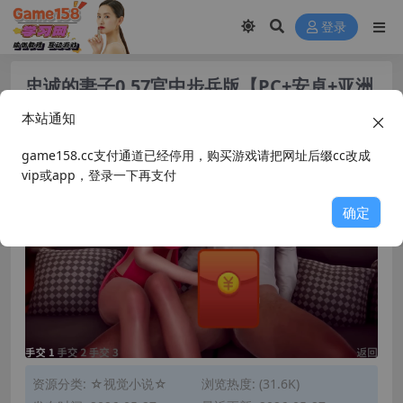
登录
忠诚的妻子0.57官中步兵版【PC+安卓+亚洲
风SLG/NTR/精品沙盒+画廊解
本站通知
锁】/Devoted Wife【3.95G】
game158.cc支付通道已经停用，购买游戏请把网址后缀cc改成
vip或app，登录一下再支付
确定
资源分类:
☆视觉小说☆
浏览热度: (31.6K)