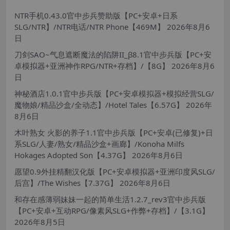
NTR手机0.43.0官中步兵赞助版【PC+安卓+日系
SLG/NTR】/NTR电话/NTR Phone【469M】
2026年8月6
日
刀剑SAO~气息遮断魔法的陷阱II_β8.1官中步兵版【PC+安
卓模拟器+亚洲神作RPG/NTR+存档】/【8G】
2026年8月6
日
神秘酒店1.0.1官中步兵版【PC+安卓模拟器+模拟经营SLG/
魔物娘/精品沙盒/全动态】/Hotel Tales【6.57G】
2026年
8月6日
木叶熟女 火影的养子1.1官中步兵版【PC+安卓(已修复)+日
系SLG/人妻/熟女/精品沙盒+画廊】/Konoha Milfs
Hokages Adopted Son【4.37G】
2026年8月6日
愿望0.9外挂精翻汉化版【PC+安卓模拟器+亚洲印度风SLG/
后宫】/The Wishes【7.37G】
2026年8月6日
和存在感薄弱妹妹一起的简单生活1.2.7_rev3官中步兵版
【PC+安卓+互动RPG/像素风SLG+作弊+存档】/【3.1G】
2026年8月5日