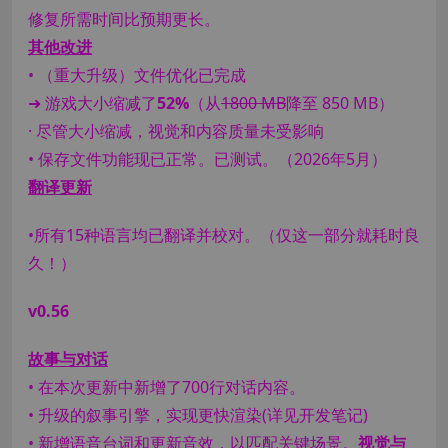
修复所需时间比预期更长。
其他改进
• （重大升级）文件优化已完成
➜ 游戏大小缩减了
52%
（从
1800 MB
降至 850 MB）
· 尽管大小缩减，视觉和内容质量未受影响
• 保存文件功能现已正常。已测试。（2026年5月）
翻译更新
•所有15种语言均已翻译并校对。（仅这一部分就耗时良
久！）
v0.56
故事与对话
• 在本次更新中新增了700行对话内容。
• 升级的叙事引擎，实现更快渲染(详见开发笔记)
• 新增语音台词和更新音效，以匹配关键场景。
视觉与