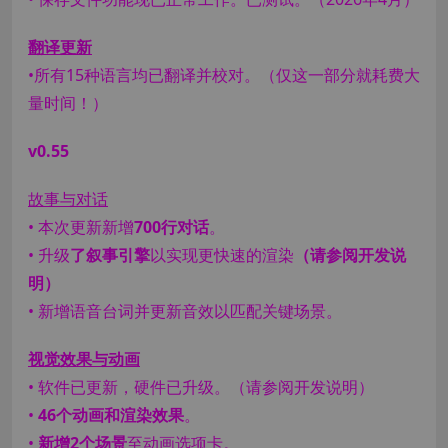
翻译更新
•所有15种语言均已翻译并校对。（仅这一部分就耗费大
量时间！）
v0.55
故事与对话
• 本次更新新增
700行对话
。
• 升级
了叙事引擎
以实现更快速的渲染
（请参阅开发说
明）
• 新增语音台词并更新音效以匹配关键场景。
视觉效果与动画
• 软件已更新，硬件已升级。（请参阅开发说明）
•
46个动画和渲染效果
。
•
新增2个场景
至动画选项卡。