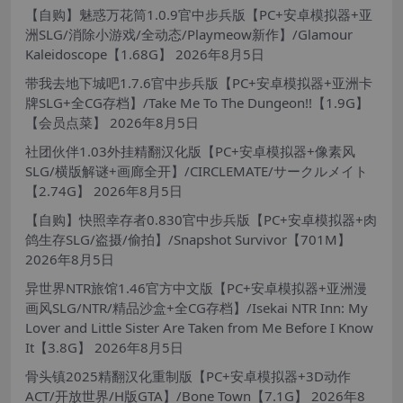
【自购】魅惑万花筒1.0.9官中步兵版【PC+安卓模拟器+亚
洲SLG/消除小游戏/全动态/Playmeow新作】/Glamour
Kaleidoscope【1.68G】
2026年8月5日
带我去地下城吧1.7.6官中步兵版【PC+安卓模拟器+亚洲卡
牌SLG+全CG存档】/Take Me To The Dungeon!!【1.9G】
【会员点菜】
2026年8月5日
社团伙伴1.03外挂精翻汉化版【PC+安卓模拟器+像素风
SLG/横版解谜+画廊全开】/CIRCLEMATE/サークルメイト
【2.74G】
2026年8月5日
【自购】快照幸存者0.830官中步兵版【PC+安卓模拟器+肉
鸽生存SLG/盗摄/偷拍】/Snapshot Survivor【701M】
2026年8月5日
异世界NTR旅馆1.46官方中文版【PC+安卓模拟器+亚洲漫
画风SLG/NTR/精品沙盒+全CG存档】/Isekai NTR Inn: My
Lover and Little Sister Are Taken from Me Before I Know
It【3.8G】
2026年8月5日
骨头镇2025精翻汉化重制版【PC+安卓模拟器+3D动作
ACT/开放世界/H版GTA】/Bone Town【7.1G】
2026年8