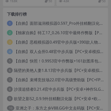
19.8K
50
4.6K
50
e Queen【4.67G】
00波规模庞大的...
鬼『达克...
下载排行榜
【自购】面部滋润模拟器0.597_Pro外挂精翻汉化版+114款人物MOD【PC+安卓模拟器+3D互动SLG/神级建模/独家定制资源/扶她】/True Facials Pro【12G】
1
【独家自购】特工17_0.26.10官中最终作弊版【PC+安卓+亚洲神作SLG/步兵/NTR+赞助码+旧版存档+画廊】/Agent 17【6.25G】
2
【自购】恶棍模拟器0.49官中步兵版+390款人物卡【PC+安卓模拟器+3D互动调教/捏人变装+作弊器汉化】/坏蛋模拟器/The Villain Simulator【19.5G】
3
【自购】双人会所0.48官中步兵版【PC+安卓模拟器+大型3D互动/精品沙盒/变装捏脸】 /一起回家吧/Home Together【12.6G】
4
【自购】快照！0.9953官中作弊版+161款图库包【PC+安卓模拟器+3D互动/开放世界/沙盒/偷拍/盗摄/步兵/11000+照片】/Snapshot!【13.6G】
5
隔壁的美艳人妻1.8.13官中步兵版【PC+安卓模拟器+亚洲SLG/国风精品+存档】/The Wife Next Door【13G】
6
【自购】束缚竞技场22.0官中高级赞助版【PC+FPS枪战射击/ACT动作/捏人/团队】/Bondage Arena Premium【43.7G】
7
沙漠追猎者0.21.4官中步兵版【PC+安卓+神作SLG/沙盒+画廊全开】/沙漠潜行者/沉沙猎手/Desert Stalker【9.56G】
8
欲望之影S2_0.9.9外挂精翻汉化版【PC+安卓+欧美精品RPG/步兵/沙盒/媚黑/绿帽NTR】/Shadows of Desire【19.2G】
9
亚洲之子：东方之乡V88.GG中文去码版【PC+安卓模拟器+亚洲风QSP/真人SLG/更新/MOD整合版/作者版】/SOA就是个混蛋/【93G】
10