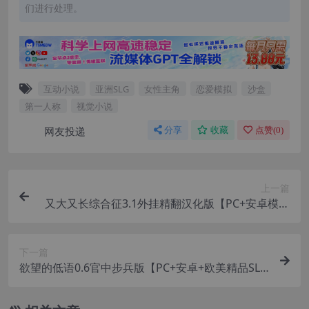
们进行处理。
互动小说
亚洲SLG
女性主角
恋爱模拟
沙盒
第一人称
视觉小说
网友投递
分享
收藏
点赞(
0
)
上一篇
又大又长综合征3.1外挂精翻汉化版【PC+安卓模拟
器+3D互动SLG/精品沙盒】/BIG LONG COMPLEX
【7.35G】
下一篇
欲望的低语0.6官中步兵版【PC+安卓+欧美精品SL
G/神级建模/NTR+画廊解锁】/Whispers of Desire
【6.19G】