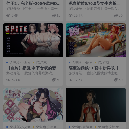
仁王2：完全版+200多款MO
泥血前传0.70.0英文生肉版
D/Nioh 2 – The Complete E
【PC+安卓模拟器+3D欧美经
游戏介绍 《仁王2：完全版》是一
游戏介绍 《泥血前传》是一款以中
dition
营类RPG大作/沙盒/开放类/奴
款以恶贼嚣张跋扈、妖怪四处作乱
世纪奇幻世界为背景的成人沙盒经
6.4K
15
29.1K
50
隶/生肉】/MudBlood Prolo
的战国时代为舞台展...
营游戏。在游戏中，...
gue【13.2G】
☆视觉小说☆
PC游戏
☆视觉小说☆
PC游戏
【自购】报复:拿下老板的妻
隔壁的伪娘1.0官中步兵版【P
子、姐妹和母亲1.6.8官中步兵
C+安卓模拟器+欧美SLG/精品
游戏介绍 一款复仇向养成游戏。 被
游戏介绍 一位陷入困境的博主搬进
版【PC+安卓模拟器+亚洲漫画
沙盒/扶她】/Femboy Next
冷酷无情的财阀发小背叛并羞辱
了一栋豪华的女性化网红住宅，以
62.0K
50
12.7K
50
风SLG/NTL/精品沙盒+画廊解
Door【3.47G】
后，你将在他的宅邸...
创作内容——并暗中...
锁】/SPITE: Taking the Bos
s's Wife, Sister and Mother
【1.1G】
☆视觉小说☆
☆角色扮演☆
☆动作冒险☆
☆角色扮演☆