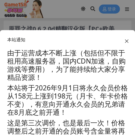
登录
原罪之战0.6.2.0d精翻汉化版【PC+欧美
RPG/神作/NTR】/A Struggle with
本站通知
Sin【3.72G】
由于运营成本不断上涨（包括但不限于
租用高速服务器，国内CDN加速，自购
游戏等费用），为了能持续给大家分享
精品资源！
本站将于2026年9月1日将永久会员价格
从158元上涨到198元（月卡、年卡价格
不变），有意向开通永久会员的兄弟请
在8月底之前开通！
这是第三次调价，也是最后一次！价格
调整后之前开通的会员账号含金量将再
资源分类:
☆视觉小说☆
浏览热度: (20.8K)