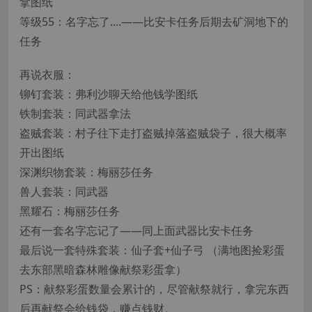
拿图纸
等级55：名字忘了....——比安卡任务后期去矿洞地下的
任务
再说衣服：
铆钉套装：弗利沙聊天给他钱学图纸
铁制套装：同武器拿法
盗贼套装：村子往下走打盗贼掉落盗贼袋子，很大概率
开出图纸
深渊织物套装：梅丽莎任务
兽人套装：同武器
黑耀石：梅丽莎任务
还有一套名字忘记了——同上面武器比安卡任务
最后说一套特殊套装：仙子套+仙子弓 （满地图捡彩蛋
去东部黑暗森林雕像献祭彩蛋拿）
PS：献祭彩蛋数量会累计的，尽管献祭就行，拿完东西
后再献祭会给钱袋，赚点钱财。