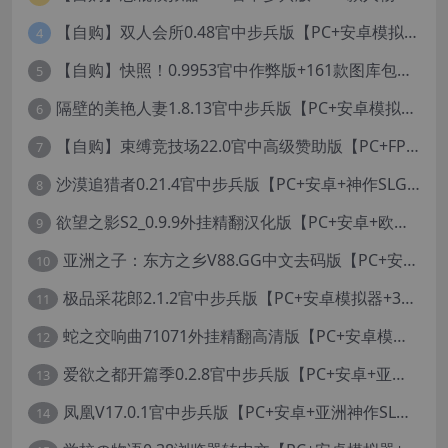
【自购】双人会所0.48官中步兵版【PC+安卓模拟器+大型3D互动/精品沙盒/变装捏脸】 /一起回家吧/Home Together【12.6G】
4
【自购】快照！0.9953官中作弊版+161款图库包【PC+安卓模拟器+3D互动/开放世界/沙盒/偷拍/盗摄/步兵/11000+照片】/Snapshot!【13.6G】
5
隔壁的美艳人妻1.8.13官中步兵版【PC+安卓模拟器+亚洲SLG/国风精品+存档】/The Wife Next Door【13G】
6
【自购】束缚竞技场22.0官中高级赞助版【PC+FPS枪战射击/ACT动作/捏人/团队】/Bondage Arena Premium【43.7G】
7
沙漠追猎者0.21.4官中步兵版【PC+安卓+神作SLG/沙盒+画廊全开】/沙漠潜行者/沉沙猎手/Desert Stalker【9.56G】
8
欲望之影S2_0.9.9外挂精翻汉化版【PC+安卓+欧美精品RPG/步兵/沙盒/媚黑/绿帽NTR】/Shadows of Desire【19.2G】
9
亚洲之子：东方之乡V88.GG中文去码版【PC+安卓模拟器+亚洲风QSP/真人SLG/更新/MOD整合版/作者版】/SOA就是个混蛋/【93G】
10
极品采花郎2.1.2官中步兵版【PC+安卓模拟器+3D互动SLG/亚洲/国风+金手指+真全CG存档】/Romantic Escapades【8.3G】
11
蛇之交响曲71071外挂精翻高清版【PC+安卓模拟器+神作RPG+全CG存档+作弊器】/纳迪亚四部曲之四/Symphony of the Serpent【11.3G】
12
爱欲之都开篇季0.2.8官中步兵版【PC+安卓+亚洲神作SLG+画廊全开】/City Lights Love Bites Season 0【21.7G】
13
凤凰V17.0.1官中步兵版【PC+安卓+亚洲神作SLG+高级赞助版+画廊全开】/Phoenixes【6.5G】
14