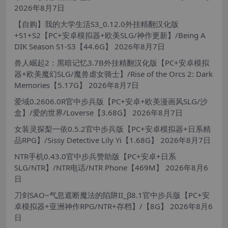
2026年8月7日
【自购】我的大学生活S3_0.12.0外挂精翻汉化版
+S1+S2【PC+安卓模拟器+欧美SLG/神作更新】/Being A
DIK Season S1-S3【44.6G】
2026年8月7日
兽人崛起2：黑暗记忆3.7B外挂精翻汉化版【PC+安卓模拟
器+欧美魔幻SLG/魔兽虐女骑士】/Rise of the Orcs 2: Dark
Memories【5.17G】
2026年8月7日
爱域0.2606.0R官中步兵版【PC+安卓+欧美漫画风SLG/沙
盒】/爱的世界/Loverse【3.68G】
2026年8月7日
女装灵探梨一依0.5.2官中步兵版【PC+安卓模拟器+日系精
品RPG】/Sissy Detective Lily Yi【1.68G】
2026年8月7日
NTR手机0.43.0官中步兵赞助版【PC+安卓+日系
SLG/NTR】/NTR电话/NTR Phone【469M】
2026年8月6
日
刀剑SAO~气息遮断魔法的陷阱II_β8.1官中步兵版【PC+安
卓模拟器+亚洲神作RPG/NTR+存档】/【8G】
2026年8月6
日