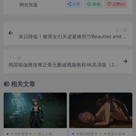
网友投递
分享
收藏
点赞(
0
)
上一篇
末日降临！被美女们关进避难所!?/Beauties and th
e Stranded
下一篇
韩国瑜伽裤按摩正骨无删减视频教程4K高清版（20
25年+正骨手法+完整版）
相关文章
☆动作冒险☆
第三人称
☆模拟经营☆
☆视觉小说☆