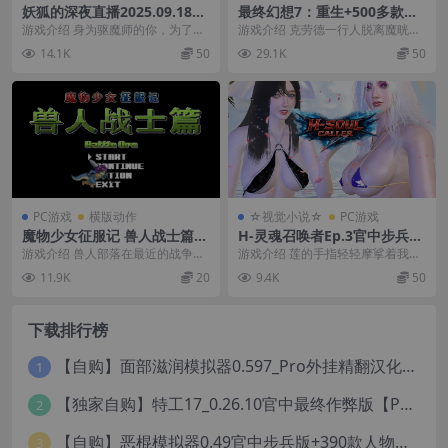
妖狐的深夜直播2025.09.18官
最终幻想7：重生+500多款M
中步兵正式版【PC+画集+存
OD【独家整合最新中文MOD
游戏介绍 身为驱魔师的你，为了向
游戏介绍 克劳德一行人脱离魔晄都
档】/Mirai's Midnight Strea
管理器+在线下载1300+N网M
门派证明自己的实力，决心讨伐传
市米德加，踏进广袤的世界展开旅
14.1K
50
29.1K
50
m【12.2G】
OD】/FINAL FANTASY VII R
说中消失已久的大妖...
程。 本作有全新的...
EBIRTH Ver1.004 MOD Ver2
025.11.6
PC游戏
横版动作
☆视觉小说☆
PC游戏
魔物少女征服记 兽人战士篇官
H-灵魂召唤者Ep.3官中步兵版
中步兵版【PC+横版动作ACT/
【PC+安卓+亚洲精品SLG/新
游戏介绍 兽人部落在最近的战争中
游戏介绍 莲的手指轻轻摩挲着我掌
异种J/战败H】/Monster Girl
作】/H-Soul Caller【2G】
几近灭绝。 但在这款横版动作游戏
心的旧伤疤，那是上次召唤留下的
11.9K
20
9.4K
50
Conquest Records Battle O
中，一名孤独的兽...
烙印。 “黑郎，你...
rc【300M】
下载排行榜
【自购】面部滋润模拟器0.597_Pro外挂精翻汉化版+114款人物MOD【PC+安卓模拟器+3D互动SLG/神级建模/独家定制资源/扶她】/True Facials Pro【12G】
1
【独家自购】特工17_0.26.10官中最终作弊版【PC+安卓+亚洲神作SLG/步兵/NTR+赞助码+旧版存档+画廊】/Agent 17【6.25G】
2
【自购】恶棍模拟器0.49官中步兵版+390款人物卡【PC+安卓模拟器+3D互动调教/捏人变装+作弊器汉化】/坏蛋模拟器/The Villain Simulator【19.5G】
3