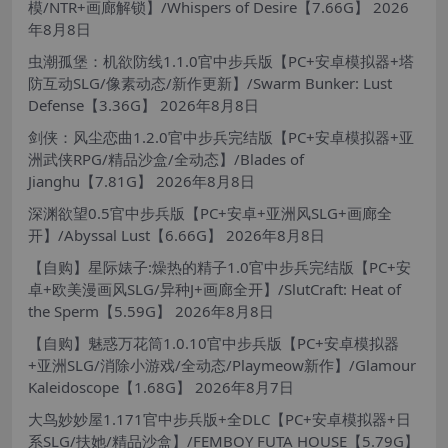
模/NTR+画廊解锁】/Whispers of Desire【7.66G】
2026
年8月8日
虫潮孤堡：机欲防线1.1.0官中步兵版【PC+安卓模拟器+塔
防互动SLG/像素动态/新作更新】/Swarm Bunker: Lust
Defense【3.36G】
2026年8月8日
剑侠：风尘恋曲1.2.0官中步兵完结版【PC+安卓模拟器+亚
洲武侠RPG/精品沙盒/全动态】/Blades of
Jianghu【7.81G】
2026年8月8日
深渊欲望0.5官中步兵版【PC+安卓+亚洲风SLG+画廊全
开】/Abyssal Lust【6.66G】
2026年8月8日
【自购】星际婊子:燥热的精子1.0官中步兵完结版【PC+安
卓+欧美漫画风SLG/异种J+画廊全开】/SlutCraft: Heat of
the Sperm【5.59G】
2026年8月8日
【自购】魅惑万花筒1.0.10官中步兵版【PC+安卓模拟器
+亚洲SLG/消除小游戏/全动态/Playmeow新作】/Glamour
Kaleidoscope【1.68G】
2026年8月7日
大鸟妙妙屋1.171官中步兵版+全DLC【PC+安卓模拟器+日
系SLG/扶她/精品沙盒】/FEMBOY FUTA HOUSE【5.79G】