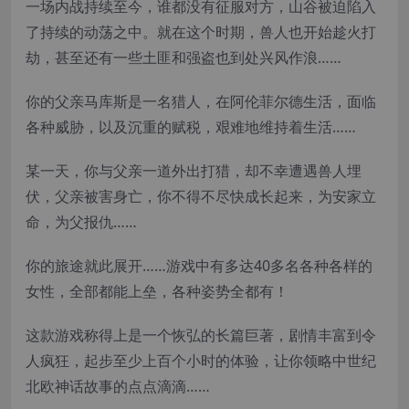
一场内战持续至今，谁都没有征服对方，山谷被迫陷入
了持续的动荡之中。就在这个时期，兽人也开始趁火打
劫，甚至还有一些土匪和强盗也到处兴风作浪……
你的父亲马库斯是一名猎人，在阿伦菲尔德生活，面临
各种威胁，以及沉重的赋税，艰难地维持着生活……
某一天，你与父亲一道外出打猎，却不幸遭遇兽人埋
伏，父亲被害身亡，你不得不尽快成长起来，为安家立
命，为父报仇……
你的旅途就此展开……游戏中有多达40多名各种各样的
女性，全部都能上垒，各种姿势全都有！
这款游戏称得上是一个恢弘的长篇巨著，剧情丰富到令
人疯狂，起步至少上百个小时的体验，让你领略中世纪
北欧神话故事的点点滴滴……