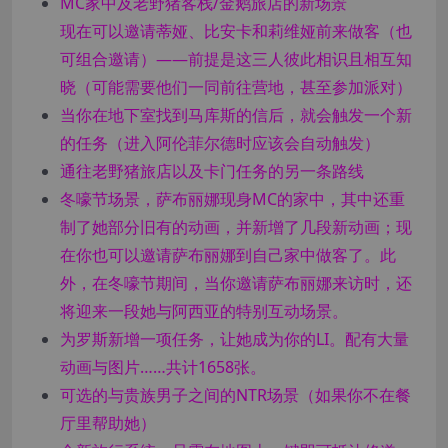
MC家中及老野猪客栈/金鹅旅店的新场景
现在可以邀请蒂娅、比安卡和莉维娅前来做客（也
可组合邀请）——前提是这三人彼此相识且相互知
晓（可能需要他们一同前往营地，甚至参加派对）
当你在地下室找到马库斯的信后，就会触发一个新
的任务（进入阿伦菲尔德时应该会自动触发）
通往老野猪旅店以及卡门任务的另一条路线
冬嚎节场景，萨布丽娜现身MC的家中，其中还重
制了她部分旧有的动画，并新增了几段新动画；现
在你也可以邀请萨布丽娜到自己家中做客了。此
外，在冬嚎节期间，当你邀请萨布丽娜来访时，还
将迎来一段她与阿西亚的特别互动场景。
为罗斯新增一项任务，让她成为你的LI。配有大量
动画与图片……共计1658张。
可选的与贵族男子之间的NTR场景（如果你不在餐
厅里帮助她）