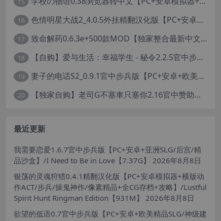
学校の物语0.38浏览器转中文【PC+安卓模拟器+亚洲风HTML/精品真人沙盒+存档】/学校物语/Gakko No Monogatari - School Story【37G】
15
色情明星大战2_4.0.5外挂精翻汉化版【PC+安卓模拟器+真人卡牌SLG/无码+作弊】/Pornstar Battle II【8.58G】
16
致命解药0.6.3e+500款MOD【独家整合最新中文MOD管理器+在线下载N网全部MOD】/The Killing Antidote Ver0.6.3d MOD Ver2026.2.4
17
【自购】爱与生活：幸福学生 - 秘令2.2.5官中步兵版【PC+安卓模拟器+日系养成SLG+全CG存档】/Love n Life: Happy Student【7.5G】
18
妻子的电话S2_0.9.1官中步兵版【PC+安卓+欧美真人SLG/NTR】/A Wife’s Phone S2【18.1G】
19
【独家自购】老司G不塞車只塞你2.16官中赞助版【PC+安卓模拟器+神作SLG/步兵+全CG存档】/Ride Me, Taxi Driver【3.76G】【会员专享】
20
最近更新
我需要恋爱1.6.7官中步兵版【PC+安卓+亚洲SLG/后宫/精
品沙盒】/I Need to Be in Love【7.37G】
2026年8月8日
银荡的灵魂狩猎0.4.1精翻汉化版【PC+安卓模拟器+横版动
作ACT/步兵/操鬼神作/像素精品+全CG存档+攻略】/Lustful
Spirit Hunt Ringman Edition【931M】
2026年8月8日
欲望的低语0.7官中步兵版【PC+安卓+欧美精品SLG/神级建