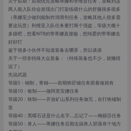
关于前期：前期优先攻略蒂娜和李维亚任务，攻略到这
两人能入队你会发现出门打架练级什么的舒服很多很多
（蒂娜至少做到能制作润滑剂任务，攻略其他人很多需
要这玩意）利维亚入队任务要打两个强盗，等级大概十
多级吧，想看NTR的带蒂娜直接输，想纯爱的带蒂娜去
好好打
鉴于很多小伙伴不知道装备去哪弄，所以谈谈
关于一些非特殊大众装备：（特殊装备也不少，就懒得
说了）
先说武器
等级5：铜制，青铜——前期铁匠铺任务跟着做就有
等级10：银制——做阿里安娜任务
等级20：铁制——开放矿山系列任务做完，在打铁铺制
造
等级40：黑曜石还是什么名字....忘记了——梅丽莎任务
等级50：兽人——蒂娜任务后期去搞兽人部落有个地方