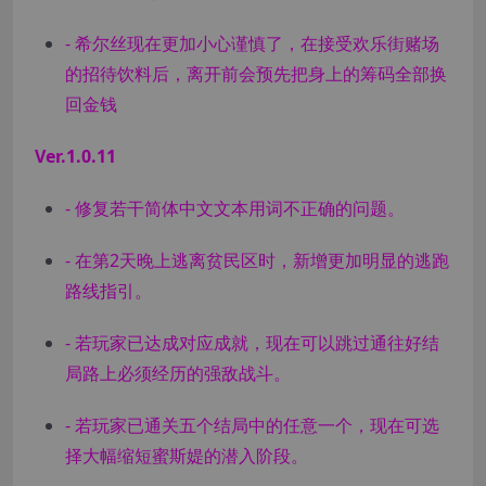
- 希尔丝现在更加小心谨慎了，在接受欢乐街赌场
的招待饮料后，离开前会预先把身上的筹码全部换
回金钱
Ver.1.0.11
- 修复若干简体中文文本用词不正确的问题。
- 在第2天晚上逃离贫民区时，新增更加明显的逃跑
路线指引。
- 若玩家已达成对应成就，现在可以跳过通往好结
局路上必须经历的强敌战斗。
- 若玩家已通关五个结局中的任意一个，现在可选
择大幅缩短蜜斯媞的潜入阶段。