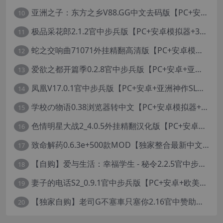
亚洲之子：东方之乡V88.GG中文去码版【PC+安卓模拟器+亚洲风QSP/真人SLG/更新/MOD整合版/作者版】/SOA就是个混蛋/【93G】
10
极品采花郎2.1.2官中步兵版【PC+安卓模拟器+3D互动SLG/亚洲/国风+金手指+真全CG存档】/Romantic Escapades【8.3G】
11
蛇之交响曲71071外挂精翻高清版【PC+安卓模拟器+神作RPG+全CG存档+作弊器】/纳迪亚四部曲之四/Symphony of the Serpent【11.3G】
12
爱欲之都开篇季0.2.8官中步兵版【PC+安卓+亚洲神作SLG+画廊全开】/City Lights Love Bites Season 0【21.7G】
13
凤凰V17.0.1官中步兵版【PC+安卓+亚洲神作SLG+高级赞助版+画廊全开】/Phoenixes【6.5G】
14
学校の物语0.38浏览器转中文【PC+安卓模拟器+亚洲风HTML/精品真人沙盒+存档】/学校物语/Gakko No Monogatari - School Story【37G】
15
色情明星大战2_4.0.5外挂精翻汉化版【PC+安卓模拟器+真人卡牌SLG/无码+作弊】/Pornstar Battle II【8.58G】
16
致命解药0.6.3e+500款MOD【独家整合最新中文MOD管理器+在线下载N网全部MOD】/The Killing Antidote Ver0.6.3d MOD Ver2026.2.4
17
【自购】爱与生活：幸福学生 - 秘令2.2.5官中步兵版【PC+安卓模拟器+日系养成SLG+全CG存档】/Love n Life: Happy Student【7.5G】
18
妻子的电话S2_0.9.1官中步兵版【PC+安卓+欧美真人SLG/NTR】/A Wife’s Phone S2【18.1G】
19
【独家自购】老司G不塞車只塞你2.16官中赞助版【PC+安卓模拟器+神作SLG/步兵+全CG存档】/Ride Me, Taxi Driver【3.76G】【会员专享】
20