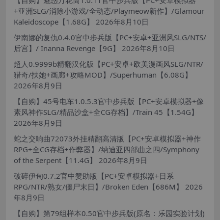
+亚洲SLG/消除小游戏/全动态/Playmeow新作】/Glamour
Kaleidoscope【1.68G】
2026年8月10日
伊南娜的复仇0.4.0官中步兵版【PC+安卓+亚洲风SLG/NTS/
后宫】/ Inanna Revenge【9G】
2026年8月10日
超人0.9999b精翻汉化版【PC+安卓+欧美漫画风SLG/NTR/
猎奇/扶她+画廊+攻略MOD】/Superhuman【6.08G】
2026年8月9日
【自购】45号电车1.0.5.3官中步兵版【PC+安卓模拟器+像
素风神作SLG/精品沙盒+全CG存档】/Train 45【1.54G】
2026年8月9日
蛇之交响曲72073外挂精翻高清版【PC+安卓模拟器+神作
RPG+全CG存档+作弊器】/纳迪亚四部曲之四/Symphony
of the Serpent【11.4G】
2026年8月9日
破碎伊甸0.7.2官中赞助版【PC+安卓模拟器+日系
RPG/NTR/熟女/僵尸末日】/Broken Eden【686M】
2026
年8月9日
【自购】第79组样本0.50官中步兵版(原名：乐园实验计划)