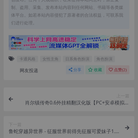
制、盗用、采集、发布本站内容到任何网站、书籍等各类媒
体平台。如若本站内容侵犯了原著者的合法权益，可联系我
们进行处理。
卡通风格
女性主角
日系角色扮演
角色扮演
网友投递
分享
收藏
点赞(
2
)
上一篇
肖尔镇传奇0.6外挂精翻汉化版【PC+安卓模拟器
+欧美SLG/精品沙盒/后宫】/海岸镇传奇/Shoretow
n Saga【10G】
下一篇
鲁蛇穿越异世界 - 征服世界前得先征服可爱妹子1.0.