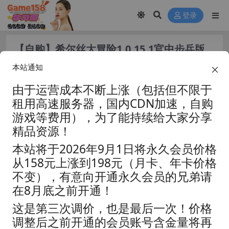
登录
【自购】希尔丝大冒险1.0.15.1官中步兵版
【PC+安卓模拟器+日系精品RPG/战败H/异
本站通知
种J+全CG存档】/The Adventures of
HILLS【1.75G】
由于运营成本不断上涨（包括但不限于
租用高速服务器，国内CDN加速，自购
游戏等费用），为了能持续给大家分享
精品资源！
本站将于2026年9月1日将永久会员价格
从158元上涨到198元（月卡、年卡价格
不变），有意向开通永久会员的兄弟请
在8月底之前开通！
这是第三次调价，也是最后一次！价格
调整后之前开通的会员账号含金量将再