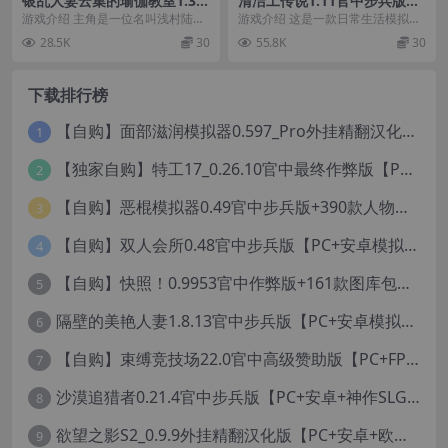
银乱人妻云集的瑜伽教室1.3官
清洁工传说1.11官中步兵版
方中文版【PC+拔作ADV/NT
【PC+日系SLG+全CG存档+新
游戏介绍 主角是一位名叫浅村陆久
游戏介绍 这是一款日常生活模拟游
R/新作】/Horny Wives' Yog
结局存档】/清掃員伝説/三し
的大学生，临时顶替亲戚的工作，
戏，您可以自由探索城市并与城市
28.5K
30
55.8K
30
a Class【1G】
ょく工房/Cleaner Densetsu
担任瑜伽教室的代课...
居民互动。 这是一...
【975M】
下载排行榜
【自购】面部滋润模拟器0.597_Pro外挂精翻汉化版+114款人物MOD【PC+安卓模拟器+3D互动SLG/神级建模/独家定制资源/扶她】/True Facials Pro【12G】
1
【独家自购】特工17_0.26.10官中最终作弊版【PC+安卓+亚洲神作SLG/步兵/NTR+赞助码+旧版存档+画廊】/Agent 17【6.25G】
2
【自购】恶棍模拟器0.49官中步兵版+390款人物卡【PC+安卓模拟器+3D互动调教/捏人变装+作弊器汉化】/坏蛋模拟器/The Villain Simulator【19.5G】
3
【自购】双人会所0.48官中步兵版【PC+安卓模拟器+大型3D互动/精品沙盒/变装捏脸】 /一起回家吧/Home Together【12.6G】
4
【自购】快照！0.9953官中作弊版+161款图库包【PC+安卓模拟器+3D互动/开放世界/沙盒/偷拍/盗摄/步兵/11000+照片】/Snapshot!【13.6G】
5
隔壁的美艳人妻1.8.13官中步兵版【PC+安卓模拟器+亚洲SLG/国风精品+存档】/The Wife Next Door【13G】
6
【自购】束缚竞技场22.0官中高级赞助版【PC+FPS枪战射击/ACT动作/捏人/团队】/Bondage Arena Premium【43.7G】
7
沙漠追猎者0.21.4官中步兵版【PC+安卓+神作SLG/沙盒+画廊全开】/沙漠潜行者/沉沙猎手/Desert Stalker【9.56G】
8
欲望之影S2_0.9.9外挂精翻汉化版【PC+安卓+欧美精品RPG/步兵/沙盒/媚黑/绿帽NTR】/Shadows of Desire【19.2G】
9