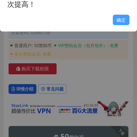
资源分类:
☆角色扮演☆
浏览热度: (41.3K)
次提高！
发布时间: 2026-07-07
最近更新: 2026-07-17
玩家评分: 9.0
占用空间: 3.25GB
确定
游戏版本: PC1.0.14+AZ1.02
支持语言: 简体中文
安装密码: GAME158
普通用户:
50赞助币
VIP赞助会员（包月包年）:
免费
永久赞助会员:
免费
购买下载权限
详情介绍
常见问题
下载
50