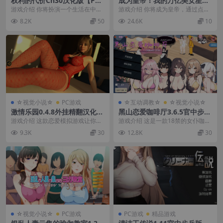
权利的代价Ch30汉化版【PC
成为皇帝！我的万亿美女星球
+安卓+欧美SLG】/权力的价
帝国/Become Emperor! My
游戏介绍 你将扮演一个生活在中世
游戏介绍 你将成为皇帝，通过点击
格/Price of Power CH【12
Trillion Beauties Planet Em
纪世界文明边缘小村庄的年轻人
不同选择推进剧情，纯享自己的万
8.2K
50
24.6K
10
G】
pire
（默认为迈克尔)他...
亿美女星球帝国！在...
☆视觉小说☆
PC游戏
☆互动调教☆
☆视觉小说☆
激情乐园0.4.8外挂精翻汉化版
黑山恋爱咖啡厅3.6.5官中步兵
【PC+安卓模拟器+欧美SLG/4
版【PC+安卓模拟器+模拟经营
游戏介绍 这款恋爱模拟游戏让你掌
游戏介绍 这是一款18禁的女仆咖啡
K高清/神级建模】/Passions
SLG/互动养成/精品沙盒+存
握主动权，跟随主角的人生轨迹，
厅模拟经营游戏。 您将扮演一名女
9.3K
30
12.8K
30
Playground【7.53G】
档】/Love Cafe【1.82G】
做出影响他命运的选...
仆咖啡厅的店长...
☆视觉小说☆
PC游戏
PC游戏
精品游戏