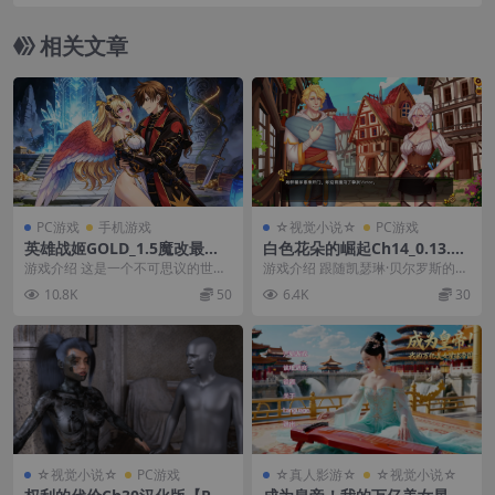
1.3官中步兵版【PC+安卓模拟器+亚洲风SLG/沙盒
模拟】/Loser Got Isekai'd - Gotta Conquer the G
相关文章
irls Before Conquering the World【784M】
PC游戏
手机游戏
☆视觉小说☆
PC游戏
英雄战姬GOLD_1.5魔改最终
白色花朵的崛起Ch14_0.13.0b
版【PC+安卓模拟器+亚洲SL
外挂精翻汉化版【PC+安卓生
游戏介绍 这是一个不可思议的世
游戏介绍 跟随凯瑟琳·贝尔罗斯的故
G/日系ADV】/Eiyu Senki Go
肉+欧美卡通SLG】/Rise of t
界。 位于东方的古代国家「东
事，她是一名刚刚从帝国首都魔法
10.8K
50
6.4K
30
ld – A New Conquest【8.4
he White Flower【5.2G】
瀛」，在最强的古代英雄...
学院毕业的平民。...
G】
☆视觉小说☆
PC游戏
☆真人影游☆
☆视觉小说☆